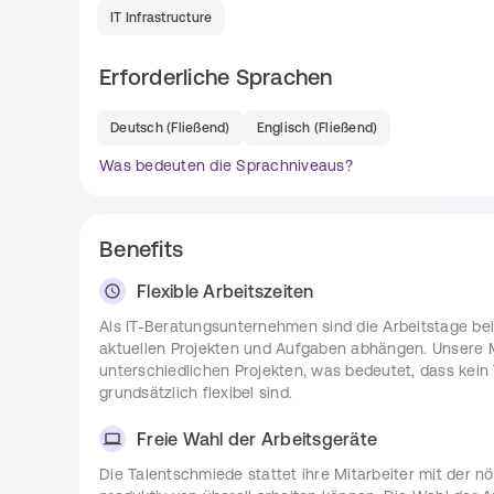
IT Infrastructure
Du stellst den reibungslosen Betrieb und die
Effizienz unserer Geschäftsprozesse kontinuier
Erforderliche Sprachen
Du arbeitest eng mit IT-Abteilungen, Endnut
Verbesserungspotenziale zu identifizieren und 
Du implementierst Updates, Patches und neue
Deutsch
(
Fließend
)
Englisch
(
Fließend
)
Geschäftsanwendungen zu optimieren.
Was bedeuten die Sprachniveaus?
Du führst Fehleranalysen durch und behebst 
Geschäftsanwendungen auftreten.
Du erstellst Berichte und Dokumentationen
 üb
Benefits
Geschäftsanwendungen.
Flexible Arbeitszeiten
Anforderungen
Als IT-Beratungsunternehmen sind die Arbeitstage be
aktuellen Projekten und Aufgaben abhängen. Unsere M
Must-have:
unterschiedlichen Projekten, was bedeutet, dass kein 
grundsätzlich flexibel sind.
Erfolgreich abgeschlossenes Studium im Berei
fundierte theoretische Kenntnisse, die du in 
Freie Wahl der Arbeitsgeräte
Erfahrung in der Betreuung von Geschäftsan
Du hast bereits Berufserfahrung gesammelt un
Die Talentschmiede stattet ihre Mitarbeiter mit der n
Anwendungen mit.