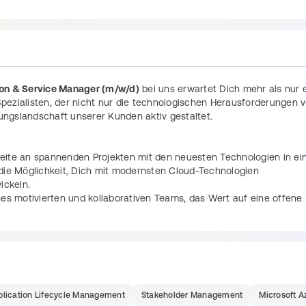
ion & Service Manager (m/w/d)
 bei uns erwartet Dich mehr als nur e
Spezialisten, der nicht nur die technologischen Herausforderungen v
ngslandschaft unserer Kunden aktiv gestaltet.
beite an spannenden Projekten mit den neuesten Technologien in ei
die Möglichkeit, Dich mit modernsten Cloud-Technologien 
ickeln.
ines motivierten und kollaborativen Teams, das Wert auf eine offene 
s für Deine kontinuierliche Weiterbildung ein. 
 unseren Standort in Frankfurt, mit der Möglichkeit, flexibel und hybri
plication Lifecycle Management
Stakeholder Management
Microsoft A