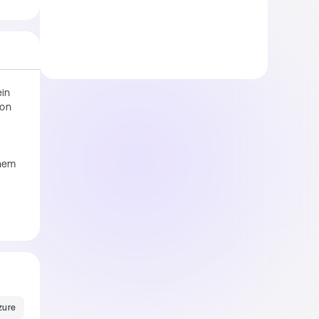
in 
on 
nem 
d, 
zure