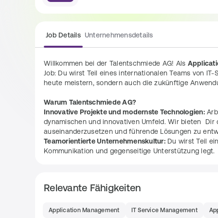
Job Details
Unternehmensdetails
Willkommen bei der Talentschmiede AG! Als 
Applicat
Job: Du wirst Teil eines internationalen Teams von IT-
heute meistern, sondern auch die zukünftige Anwendu
Warum Talentschmiede AG?
Innovative Projekte und modernste Technologien:
 Ar
dynamischen und innovativen Umfeld. Wir bieten  Dir 
auseinanderzusetzen und führende Lösungen zu entw
Teamorientierte Unternehmenskultur:
 Du wirst Teil e
Kommunikation und gegenseitige Unterstützung legt. 
Individuelle Entwicklungsmöglichkeiten:
 Wir setzen un
Aufgaben
Relevante Fähigkeiten
Wir suchen dich als 
Application Manager (m/w/d)
 für
Application Management
IT Service Management
Ap
z.B. im Home-Office, zu arbeiten.