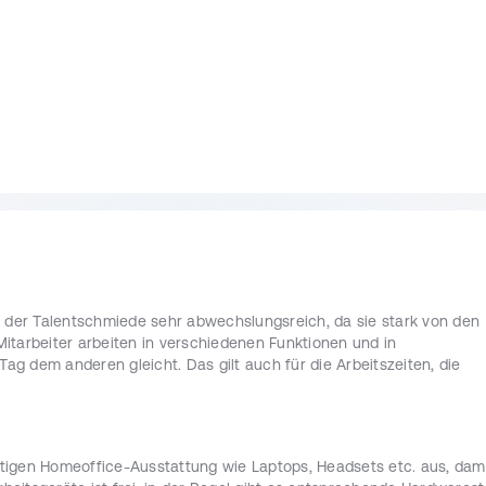
 Verfügbarkeit unserer Geschäftsanwendungen sicher
, um die 
lich zu steigern.
zern und Stakeholdern zusammen
, um Anforderungen und 
zu analysieren.
 Funktionen
, um die Leistung und Sicherheit unserer 
Probleme
, die im Zusammenhang mit unseren 
er den Zustand und die Performance unserer 
i der Talentschmiede sehr abwechslungsreich, da sie stark von den
itarbeiter arbeiten in verschiedenen Funktionen und in
Tag dem anderen gleicht. Das gilt auch für die Arbeitszeiten, die
ch Informatik oder eine vergleichbare Ausbildung:
 Du hast 
deiner Ausbildung oder durch praktische Erfahrungen erworben hast.
wendungen
d bringst Kenntnisse in der Verwaltung und Optimierung von IT-
ötigen Homeoffice-Ausstattung wie Laptops, Headsets etc. aus, dami