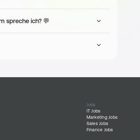
le 
m spreche ich? 💬
 
 
tzen 
dern 
en 
Jobs
IT Jobs
Marketing Jobs
Sales Jobs
Finance Jobs
n 