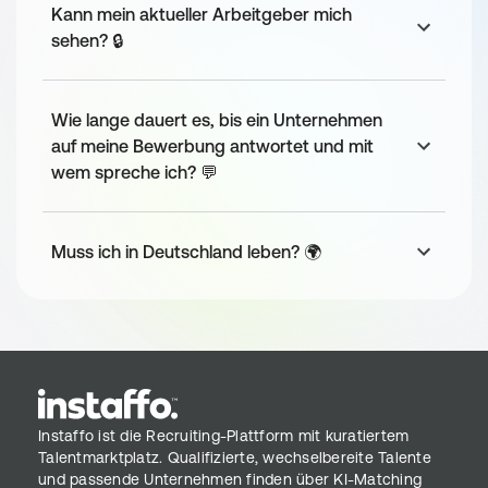
Kann mein aktueller Arbeitgeber mich
Webentwicklung sind ein Plus aber nicht 
sehen? 🔒
notwendig.
Bewerbungsprozess
Wie lange dauert es, bis ein Unternehmen
auf meine Bewerbung antwortet und mit
Inbound deiner Bewerbung
wem spreche ich? 💬
Erstes Telefoninterview mit People & Culture (ca. 
30 Minuten)
Zweites Telefoninterview mit fachlichem Support 
Muss ich in Deutschland leben? 🌍
(ca. 30 Minuten)
Persönliches Kennenlernen + Case Study (ca. 60 
Minuten)
Welcome im Team base camp
Instaffo ist die Recruiting-Plattform mit kuratiertem
Talentmarktplatz. Qualifizierte, wechselbereite Talente
und passende Unternehmen finden über KI-Matching