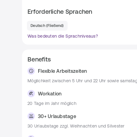
Datenbanken etc.)
Erforderliche Sprachen
Du hältst Kontakt zu Lieferant*innen, Rechen
Deutsch
(
Fließend
)
Anforderungen
Was bedeuten die Sprachniveaus?
Du bringst ein abgeschlossenes Studium der (W
Du verfügst bereits über mehrjährige Berufser
Benefits
Du besitzt idealerweise fundierte Kenntnisse i
Git, Jenkins etc.
Flexible Arbeitszeiten
Du hast am besten noch ein gutes Prise Cont
Möglichkeit zwischen 5 Uhr und 22 Uhr sowie samstag
Du hast erste Kenntnisse in IT-Security und Mon
Vor allem: das Bewusstsein dafür, dass dein Wi
Workation
Wissen auffüllen musst
20 Tage im Jahr möglich
30+ Urlaubstage
Team
30 Urlaubstage zzgl. Weihnachten und Silvester
Wir sind wie eine "Startup-Abteilung" innerhalb eines
unterschiedlichsten Rollen, von Junior-Developer*inn