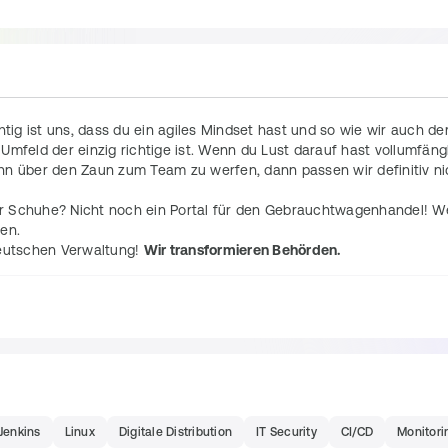
g ist uns, dass du ein agiles Mindset hast und so wie wir auch der
Umfeld der einzig richtige ist. Wenn du Lust darauf hast vollumfängl
nn über den Zaun zum Team zu werfen, dann passen wir definitiv nic
r Schuhe? Nicht noch ein Portal für den Gebrauchtwagenhandel! W
en.
eutschen Verwaltung! 
Wir transformieren Behörden.
Stack und binden dich mit dem Thema Betrieb in einem agilen 
die Betreuung und technische Beratung der Entwickler*innen
 möglichst viele Abläufe in der Entwicklung
Jenkins
Linux
Digitale Distribution
IT Security
CI/CD
Monitori
ellung der Infrastruktur für das Produkt (DMS, Monitoring, Logging,