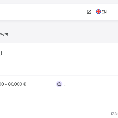
EN
/w/d)
)
00 - 80,000 €
,
17.3