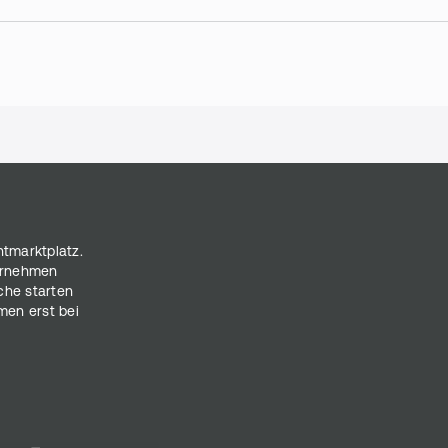
ntmarktplatz.
ternehmen
che starten
men erst bei