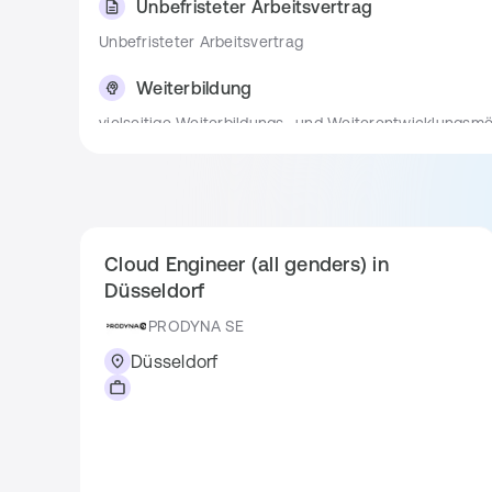
Unbefristeter Arbeitsvertrag
Architekt*innen und dem strategischen Produktmana
Unbefristeter Arbeitsvertrag
Bewerbungsprozess
Weiterbildung
1. Kennenlerntermin per Zoom
vielseitige Weiterbildungs- und Weiterentwicklungsmög
2. Schnuppertag vor Ort in Herten (Kennenler
13. Monatsgehalt
13. Monatsgehalt im November
Steuerfreier Sachbezug
Cloud Engineer (all genders) in
Betriebliche Krankenversicherung
Düsseldorf
PRODYNA SE
Jobrad
Düsseldorf
Kooperation mit JobRad
Mitarbeiter-Events
Sommerfest, Weihnachtsfeier, MeetUps, DevDay