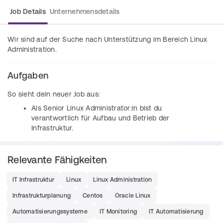
Job Details
Unternehmensdetails
Wir sind auf der Suche nach Unterstützung im Bereich Linux 
Administration.
Aufgaben
So sieht dein neuer Job aus:
Als Senior Linux Administrator:in bist du 
verantwortlich für Aufbau und Betrieb der 
Infrastruktur.
Als Junior Linux Administrator:in bist du beteiligt 
am Aufbau und Betrieb der Infrastruktur.
Relevante Fähigkeiten
In deinen bisherigen Tätigkeiten konntest du 
Erfahrungen mit RedHat EL oder anderen RedHat-
IT Infrastruktur
Linux
Linux Administration
basierten Distributionen wie CentOS oder Oracle 
Linux sammeln.
Infrastrukturplanung
Centos
Oracle Linux
Erfahrungen mit Containertechnologien, 
Automatisierungssysteme
IT Monitoring
IT Automatisierung
Automatisierungstools, Monitoringsystemen und 