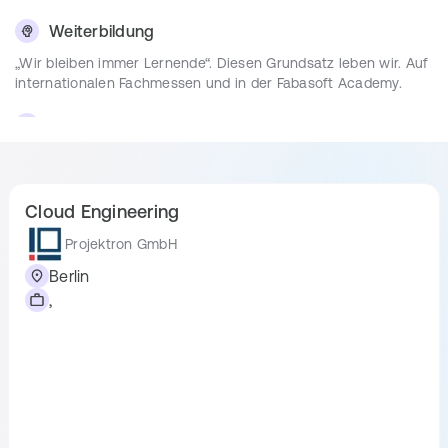
untereinander sehr wichtig ist.
Weiterbildung
Wir freuen uns auf deine Unterstützung!
„Wir bleiben immer Lernende“. Diesen Grundsatz leben wir. Auf
internationalen Fachmessen und in der Fabasoft Academy.
Bewerbungsprozess
Jobticket
Bewirb dich jetzt!
Wir sind um eine zeitnahe Rückmeldung bemüht und werden 
Wir bieten großzügige Unterstützung beim Deutschlandticket -
nach ein bis zwei gemeinsamen Terminen (online und/oder 
für einen stressfreien und nachhaltigen Arbeitsweg.
persönlich) zu einer Entscheidung kommen.
Cloud Engineering
Mitarbeiter-Events
Projektron GmbH
Regelmäßige Social Events – bei uns ist es auch nach
Dienstschluss immer tierisch lustig.
Berlin
,
Barrierefrei
Helle, schöne Büros und modernste Ausstattung – bei uns
selbstverständlich, genau wie die Barrierefreiheit
Essenszulage
Gemeinsames Frühstück – das motiviert uns schon morgens.