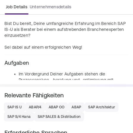
Job Details
Unternehmensdetails
Bist Du bereit, Deine umfangreiche Erfahrung im Bereich SAP 
IS-U als Berater bei einem aufstrebenden Branchenexperten 
einzusetzen?
Sei dabei auf einem erfolgreichen Weg! 
Aufgaben
Im Vordergrund Deiner Aufgaben stehen die 
Prozessanalyse, -beratung und -optimierung mit 
Fokus auf eines der 
SAP IS-U Themenfelder 
Abrechnung, Tarifierung, Fakturierung, 
Relevante Fähigkeiten
Marktkommunikation, EDM, Geräteverwaltung 
und/oder CRM bzw. Customer Engagement 
SAP IS U
ABAP/4
ABAP OO
ABAP
SAP Architektur
Zudem treibst Du neuste SAP Trends, 
SAP S/4 Hana
SAP SALES & Distribution
insbesondere in Richtung 
SAP BTP, SAP S/4HANA 
Public & Private Cloud, künstliche Intelligenz, ML 
etc. 
voran 
Erforderliche Sprachen