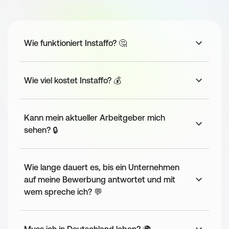
Bewerbungsprozess
Wir danken dir für dein Interesse und prüfen deine Bewerbung 
sorgfältig.
Wie funktioniert Instaffo? 🤔
Sofern alles passt, tauschen wir uns in einem ersten Telefonat 
etwas näher zu Aufgaben, fachlicher Expertise und Team aus.
Passt es weiterhin für Dich und uns, lernen wir uns bei einem 
persönlichen Gespräch in unserem Office (alternativ via MS 
Wie viel kostet Instaffo? 💰
Teams) kennen.
Kann mein aktueller Arbeitgeber mich
sehen? 🔒
Wie lange dauert es, bis ein Unternehmen
auf meine Bewerbung antwortet und mit
wem spreche ich? 💬