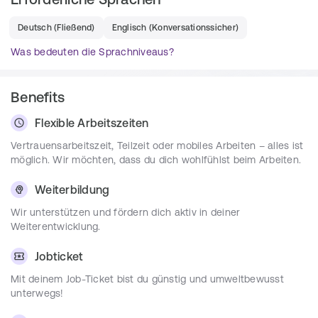
Gewährleistung des reibungslosen Ablaufs aller 
Softwareanwendungen im Hintergrund
Deutsch
(
Fließend
)
Englisch
(
Konversationssicher
)
Kunden mit neuen Funktionalitäten begeistern
Was bedeuten die Sprachniveaus?
Eigenverantwortlich Projekte zum Erfolg führen mit 
Fachkenntnissen, kommunikativen Fähigkeiten und 
Technologie-Begeisterung
Benefits
nicht nur von KI sprechen, sondern KI entwickeln 
Flexible Arbeitszeiten
und einsetzen
Vertrauensarbeitszeit, Teilzeit oder mobiles Arbeiten – alles ist
möglich. Wir möchten, dass du dich wohlfühlst beim Arbeiten.
Anforderungen
Weiterbildung
Erfahrungen in:
Wir unterstützen und fördern dich aktiv in deiner
Python
Weiterentwicklung.
TypeScript/ JavaScript
GraphQL
Jobticket
AWS
Mit deinem Job-Ticket bist du günstig und umweltbewusst
unterwegs!
DevOps