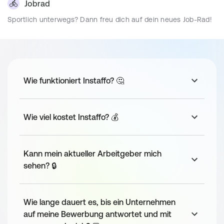
Jobrad
Nice to have:
Sportlich unterwegs? Dann freu dich auf dein neues Job-Rad!
Java
CDK
Gute Verkehrsanbindung
Git
U-Bahn, S-Bahn, Bus....whatever - zu Fuß in 2 min erreichbar!
Serverless Architecture
Parkplatz
Even-driven Architecture
Wie funktioniert Instaffo? 🤔
Workflow-Design
Ein Parkplatz für dein Auto ist schon reserviert.
Freie Getränke
Wie viel kostet Instaffo? 💰
Team
Freie Getränke gehören für uns dazu.
Dein hybrides Team wird aus 3-5 Personen bestehen.
Kann mein aktueller Arbeitgeber mich
sehen? 🔒
Bewerbungsprozess
Erstes Interview (Cultural Fit)
Zweites Interview entweder vor Ort oder über 
Wie lange dauert es, bis ein Unternehmen
Teams mit der Geschäftsleitung
auf meine Bewerbung antwortet und mit
Gespräch mit dem Produktteam (Skilltest)