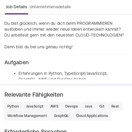
Job Details
Unternehmensdetails
Du bist glücklich, wenn du dich beim PROGRAMMIEREN 
austoben und immer wieder neue Ideen entwickeln kannst? 
Du arbeitest gern mit den neuesten CLOUD-TECHNOLOGIEN?
Dann bist du bei uns genau richtig!
Aufgaben
Erfahrungen in Python, TypeScript/JavaScript, 
GraphQL, AWS und DevOps haben
Idealerweise Kenntnisse in Java, CDK, Git, 
Relevante Fähigkeiten
Serverless Architektur, Event-driven Architektur 
und Workflow Design besitzen
Python
JavaScript
AWS
Devops
Java
Git
Rest
Erarbeitung innovativer Softwarelösungen von 
einzelnen Features bis hin zu komplexen Systemen
Workflow Management
GraphQL
Cloud Applications
Konzeption, Programmierung und Implementierung 
modernster Cloud-Anwendungen für Kunden
Erforderliche Sprachen