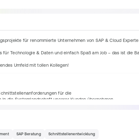
ngsprojekte für renommierte Unternehmen von SAP & Cloud Experten
für Technologie & Daten und einfach Spaß am Job – das ist die Bas
endes Umfeld mit tollen Kollegen!
Schnittstellenanforderungen für die
n in die Systemlandschaft unserer Kunden übernehmen.
enarien auf Basis von SAP PI/PO und SAP Cloud Integration (SAP CI)
port von Integrationsszenarien,
it zur Nachhaltigkeit unserer
ement
SAP Beratung
Schnittstellenentwicklung