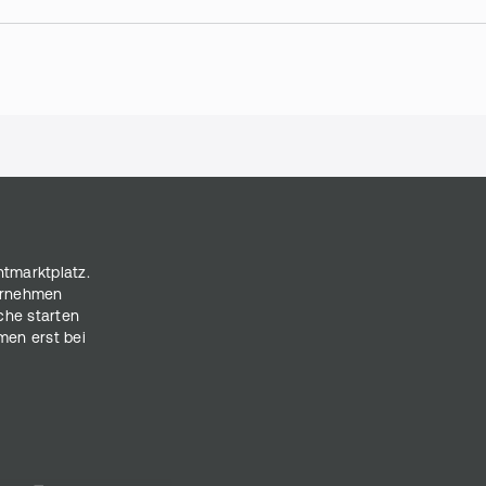
 Bonus-Zahlungen
ntmarktplatz.
ternehmen
che starten
men erst bei