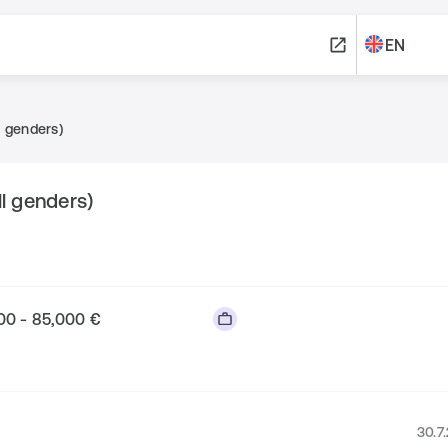
EN
l genders)
ll genders)
00 - 85,000 €
30.7