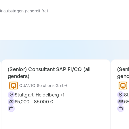
Urlaubstagen generell frei
er jeweiligen Stelle und der Projektsituation abhängig
(Senior) Consultant SAP FI/CO (all
(Sen
ungs- und Demosystemen
genders)
gend
QUANTO Solutions GmbH
Stuttgart, Heidelberg +1
St
65,000 - 85,000 €
65