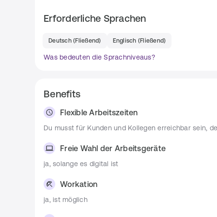
Erforderliche Sprachen
Anforderungen
Deutsch
(
Fließend
)
Englisch
(
Fließend
)
Du hast mindestens 2-3 Jahre Erfahrung (Senio
Du hast evtl. Erfahrung mit SAP BTP?
Was bedeuten die Sprachniveaus?
Du interessierst Dich für Technologien wie S
Du suchst nach wechselnden Herausforderun
Benefits
Bewerbungsprozess
Flexible Arbeitszeiten
Du musst für Kunden und Kollegen erreichbar sein, de
Das ist schnell erklärt und sehr pragmatisch. 
Komm auf uns zu, tausch Dich mit Britta aus, 
Freie Wahl der Arbeitsgeräte
Ziele. 
ja, solange es digital ist
Es folgt dann noch eine fachliche Runde mit e
losgehen.🚀
Workation
ja, ist möglich