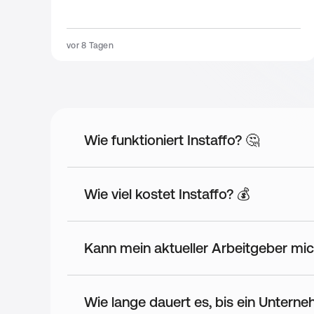
Mitarbeiter-Events
Wir feiern gerne und ausgiebig - unternehmensweit 
vor 8 Tagen
Betriebliche Altersvorsorge
Ja, mit einem sehr guten Partner
Diensthandy
Iphone oder Android - wie Du willst
Wie funktioniert Instaffo? 🤔
Firmenwagen
Generell ja, muss aber auch beruflich notwendig sein
Wie viel kostet Instaffo? 💰
Gute Verkehrsanbindung
Die Büros liegen in wenigen Minuten Entfernung von 
Kann mein aktueller Arbeitgeber mic
Parkplatz
eigene Parkplätze entweder direkt an den Büros oder 
Wie lange dauert es, bis ein Unter
Freie Getränke