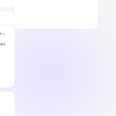
 – 
is 
 