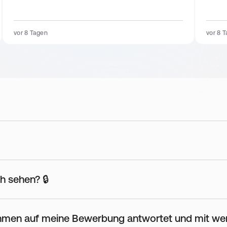
und in den Teams
vor 8 Tagen
vor 8 
S- und U-Bahn Haltestellen
h sehen? 🔒
in unmittelbarer Nähe
nehmen auf meine Bewerbung antwortet und mit we