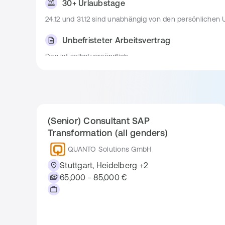
30+ Urlaubstage
24.12 und 31.12 sind unabhängig von den persönlichen 
Unbefristeter Arbeitsvertrag
Das ist selbstversändlich
Teilzeitarbeit
Hier sind wir flexibel, es ist aber natürlich auch von d
Weiterbildung
(Senior) Consultant SAP
Kostenloser Zugang zu Schulungsplattformen Schul
Transformation (all genders)
QUANTO Solutions GmbH
Jobticket
Stuttgart, Heidelberg +2
Generell ja, muss aber auch beruflich notwendig sein
65,000 - 85,000 €
Jobrad
Generell ja, muss aber auch beruflich notwendig sein