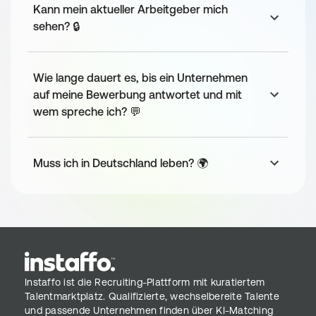
Team
Kann mein aktueller Arbeitgeber mich
sehen? 🔒
Wir sind ein junges und ambitioniertes Data 
Science und Engineering Entwicklungsteam mit 15 
Teammitgliedern.
Wie lange dauert es, bis ein Unternehmen
Unser Unternehmen ist sehr technologieorientiert 
auf meine Bewerbung antwortet und mit
und strebt danach, Prozesse und Dienstleistungen 
wem spreche ich? 💬
in unseren Best Practices zu standardisieren. 
Wir haben eine familiäre Unternehmenskultur mit 
viel Freiraum in unserer Arbeit und lieben moderne 
Technologien.
Muss ich in Deutschland leben? 🌍
Bewerbungsprozess
Erster Call 📞
Persönliches-Interview 
Coding Challenge 🏢
Instaffo ist die Recruiting-Plattform mit kuratiertem
Talentmarktplatz. Qualifizierte, wechselbereite Talente
und passende Unternehmen finden über KI-Matching