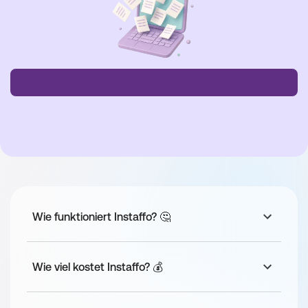
(Git) an und sorgst so für saubere und robuste 
Prozesse.
In abwechslungsreichen Projekten auf AWS oder 
AZURE triffst du Architekturentscheidungen.
Anforderungen
Du hast Lust auf Verantwortung und magst es im 
Team zu arbeiten
Du hast mindestens 3 Jahre Erfahrung in 
Datenbank-, Datawarehouse- oder Data-Lake-
Entwicklung.
Du hast Erfahrung in der Softwareentwicklung und 
Programmierung mit Sprachen wie SQL oder 
Wie funktioniert Instaffo? 🤔
Python
Erfahrung mit den Cloudanbietern wie AWS und 
AZURE oder Daten-Plattformen wie Databricks 
Wie viel kostet Instaffo? 💰
und Microsoft Fabric