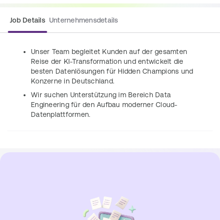
Job Details
Unternehmensdetails
Unser Team begleitet Kunden auf der gesamten 
Reise der KI-Transformation und entwickelt die 
besten Datenlösungen für Hidden Champions und 
Konzerne in Deutschland.
Wir suchen Unterstützung im Bereich Data 
Engineering für den Aufbau moderner Cloud-
Datenplattformen.
Aufgaben
Unterstützt unser Team insbesondere bei der 
Entwicklung, dem Betrieb und dem Monitoring von 
Datenpipelines und nutzt dabei Technologien wie 
SQL, Spark, Python und Databricks.
Dabei wendest du Software Engineering Best 
Practices wie CI/CD, Testing und Code Sharing 