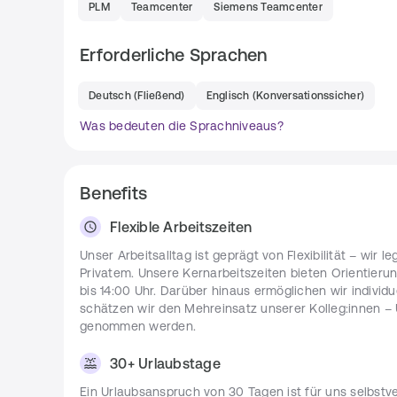
Sie wenden entweder agile oder klassische Pro
PLM
Teamcenter
Siemens Teamcenter
Neben der Konzepterstellung sind Sie verantwor
Aktivitäten und begleiten Konfiguration, Custo
Erforderliche Sprachen
Lösungen auf Basis von Teamcenter um.
Sie arbeiten in Projekten mit bzw. übernehmen 
Deutsch
(
Fließend
)
Englisch
(
Konversationssicher
)
internationale Teams aus.
Was bedeuten die Sprachniveaus?
Anforderungen
Benefits
Sie weisen ein erfolgreich abgeschlossenes Stu
Maschinenbau oder vergleichbare Qualifikation
PDM.
Flexible Arbeitszeiten
Durch fundiertes Fachwissen, einschlägige E
Unser Arbeitsalltag ist geprägt von Flexibilität – wi
langjährige Projekterfahrung (idealerweise mit
Privatem. Unsere Kernarbeitszeiten bieten Orientieru
bis 14:00 Uhr. Darüber hinaus ermöglichen wir individ
Mit Ihrem fundierten Fachwissen, einschlägi
schätzen wir den Mehreinsatz unserer Kolleg:innen –
Sie zukünftig ECS und können in den folgenden
genommen werden.
Teamcenter (Tc) Structure Management, Tc C
30+ Urlaubstage
weiteren Modulen
Ein Urlaubsanspruch von 30 Tagen ist für uns selbstve