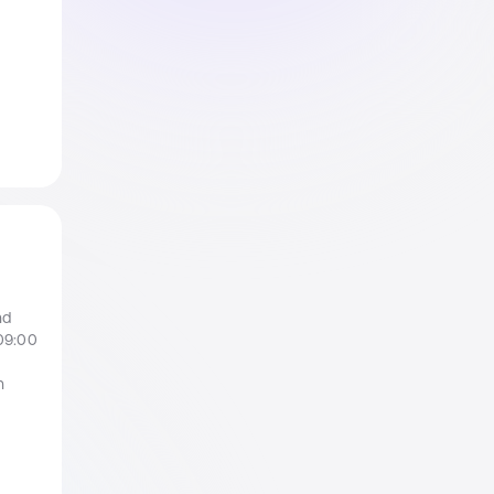
nd
09:00
h