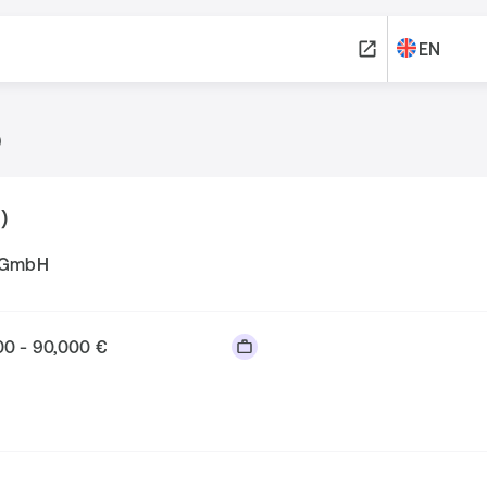
EN
)
)
s GmbH
00 - 90,000 €