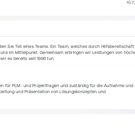
10.7
den Sie Teil eines Teams. Ein Team, welches durch Hilfsbereitschaft 
 uns im Mittelpunkt. Gemeinsam erbringen wir Leistungen von höchs
r es bereits seit 1996 tun. 
en für PLM- und Projektfragen und zuständig für die Aufnahme und 
beitung und Präsentation von Lösungskonzepten und 
 Angeboten bezüglich technischer Aspekte sowie die Definition 
 und Anpassungen in Teamcenter gehören zu Ihrem täglichen 
n Lösungen, Vorgehensweisen, Strategien und Prozesse