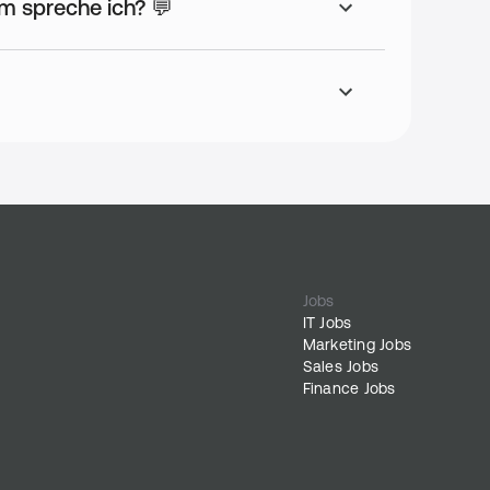
m spreche ich? 💬
nen
s
Jobs
d kann
IT Jobs
Marketing Jobs
Sales Jobs
Finance Jobs
teht