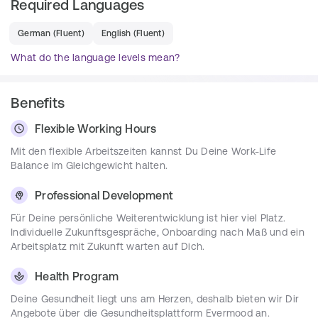
Required Languages
Kundenprojekte
Du wirkst bei der Analyse der fachlichen und 
German
(
Fluent
)
English
(
Fluent
)
technischen Kundenumgebung mit
What do the language levels mean?
Du erfasst Projektanforderungen im Dialog mit 
dem Kunden
Benefits
Du setzt Konzepte und Designs für 
kundenspezifische Systemlösungen um und 
Flexible Working Hours
implementierst diese
Du erhebst die notwendigen Aufwände, um die 
Mit den flexible Arbeitszeiten kannst Du Deine Work-Life
Konzepte und Designs umzusetzen
Balance im Gleichgewicht halten.
Du führst die technische Konzeption und 
Professional Development
Konzeptumsetzung beim Kunden durch – direkt 
vor Ort oder remote
Für Deine persönliche Weiterentwicklung ist hier viel Platz.
Du beantwortest zusammen im Team 
Individuelle Zukunftsgespräche, Onboarding nach Maß und ein
serviceseitige Anforderungen im Rahmen von 
Arbeitsplatz mit Zukunft warten auf Dich.
Ausschreibungen
Health Program
Deine Gesundheit liegt uns am Herzen, deshalb bieten wir Dir
Requirements
Angebote über die Gesundheitsplattform Evermood an.