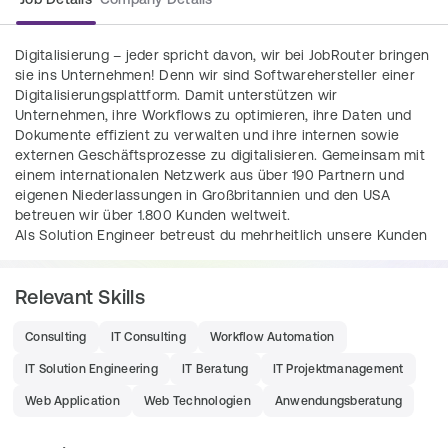
Digitalisierung – jeder spricht davon, wir bei JobRouter bringen 
sie ins Unternehmen! Denn wir sind Softwarehersteller einer 
Digitalisierungsplattform. Damit unterstützen wir 
Unternehmen, ihre Workflows zu optimieren, ihre Daten und 
Dokumente effizient zu verwalten und ihre internen sowie 
externen Geschäftsprozesse zu digitalisieren. Gemeinsam mit 
einem internationalen Netzwerk aus über 190 Partnern und 
eigenen Niederlassungen in Großbritannien und den USA 
betreuen wir über 1.800 Kunden weltweit.
Als Solution Engineer betreust du mehrheitlich unsere Kunden 
und im DACH Raum. Du bist in unterschiedlichen Branchen 
unterwegs, in unterschiedlichen Unternehmensgrößen und 
Relevant Skills
hast die Möglichkeit, die Kundenbetreuung remote und vor Ort 
wahrzunehmen. Der Job verspricht viel Abwechslung und 
Einblick in die unterschiedlichsten Branchen und 
Consulting
IT Consulting
Workflow Automation
Anwendungsfälle des Digitalisierungsbereichs.
IT Solution Engineering
IT Beratung
IT Projektmanagement
Web Application
Web Technologien
Anwendungsberatung
Tasks
Du erstellst Workflow-Lösungen für 