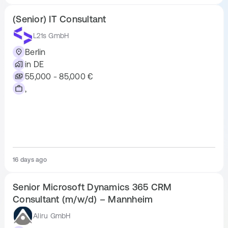
Du arbeitest selbstständig, gerne sowie engagiert 
(Senior) IT Consultant
gemeinsam im Team und bist kontaktfreudig
L21s GmbH
Team
Berlin
in DE
Unser Consulting Team besteht derzeit aus 12 großartigen 
55,000 - 85,000 €
JobRouter Consultants und 2 famosen Auszubildenden. Wir 
,
leben Teamzusammenhalt, helfen uns gegenseitig und du hast 
immer die Möglichkeit, auf die gesammelte Erfahrung aus 
JobRouter Digitalisierungsprojekten zuzugreifen.
Application Process
Video-Interview 💻
16 days ago
Triff das Team 🏢
Senior Microsoft Dynamics 365 CRM
Consultant (m/w/d) – Mannheim
Aliru GmbH