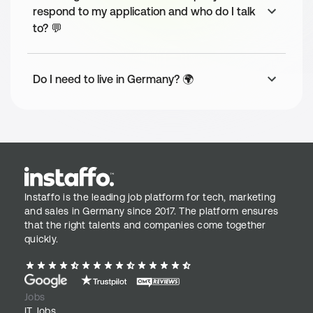
verstehen uns nicht als Familie, sondern als "erfolgreiches 
respond to my application and who do I talk
Team" und möchten mit viel Humor und Erfolg unsere Kunden 
to? 💬
zum Erfolg führen.
Application Process
Do I need to live in Germany? 🌍
Transparent und im Sinne beider Seiten transparent unser 
Bewerbungsprozess geschildert: 
1. 15-minütiger MS Teams Call zur Abstimmung der 
Rahmenbedingungen
2. 8-stündiger Praxistag bei uns im Büro
3. Optionales weiteres Treffen, um Feinheiten zu besprechen
Instaffo is the leading job platform for tech, marketing
4. Bei Zusage, wird von uns ein unbefristeter Vertrag 
and sales in Germany since 2017. The platform ensures
übermittelt
that the right talents and companies come together
quickly.
Jobs
IT Jobs