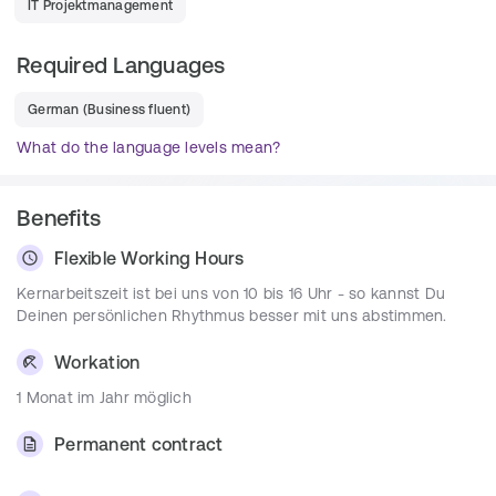
IT Projektmanagement
Technische und konzeptionelle 
Beratung
 unserer 
Kunden.
Required Languages
Beantwortung
 aller 
eingehenden 
Supportanfragen 
(z. B. Telefon).
German
(
Business fluent
)
Erstellung
 von
 Schulungsmaterialien
 (z. B. 
What do the language levels mean?
Handbücher).
Produktpräsentationen 
beim Kunden.
Benefits
Durchführung
 von 
Schulungen 
unserer Intranet-
Webapplikationen.
Flexible Working Hours
Informationsverteilung
 nach einem Software-
Kernarbeitszeit ist bei uns von 10 bis 16 Uhr - so kannst Du
Update.
Deinen persönlichen Rhythmus besser mit uns abstimmen.
Regeltermine
 zur Intranet-Akzeptanzsteigerung 
mit unseren Kunden.
Workation
1 Monat im Jahr möglich
Requirements
Permanent contract
Erste 
Berufserfahrung
 im 
B2B-Kundenservice
 (1st- 
oder 2nd-Level-Support)