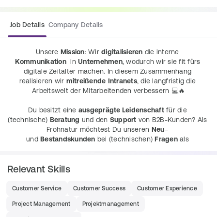
Job Details
Company Details
Unsere 
Mission
: Wir 
digitalisieren
 die interne 
Kommunikation
  in 
Unternehmen
, wodurch wir sie fit fürs 
digitale Zeitalter machen. In diesem Zusammenhang 
realisieren wir 
mitreißende
Intranets
, die langfristig die 
Arbeitswelt der Mitarbeitenden verbessern 💻🔥
Du besitzt eine 
ausgeprägte Leidenschaft
 für die 
(technische) 
Beratung
 und den 
Support
 von B2B-Kunden? Als 
Frohnatur möchtest Du unseren 
Neu
– 
und 
Bestandskunden
 bei (technischen) 
Fragen
 als 
Produktexperte helfend 
zur Seite stehen
? Deine 
Hands-on-
Mentalität
 hilft Dir auch komplexe Aufgaben schnell und 
Relevant Skills
unkompliziert zu lösen? Dann 
bewirb Dich
 jetzt als 
Customer 
Service Manager
 und werde Teil der Erfolgsstory 
von 
#TeamKronsteg
 🚀 👑
Customer Service
Customer Success
Customer Experience
Project Management
Projektmanagement
Tasks