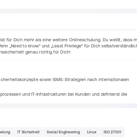
 ist für Dich mehr als eine weitere Onlineschulung. Du weißt, dass m
Wenn „Need to know“ und „Least Privilege“ für Dich selbstverständlich
onssicherheit genau richtig für Dich!
icherheitskonzepte sowie ISMS-Strategien nach internationalen 
prozessen und IT-Infrastrukturen bei Kunden und definierst die 
d Minimierung von Sicherheitsrisiken durch
lisierungsmaßnahmen zur Informationssicherheit
r Überprüfung der Sicherheitsstandards durch
selung
IT Sicherheit
Social Engineering
Linux
ISO 27001
tsmaßnahmen und kontinuierlicher Verbesserung des ISMS