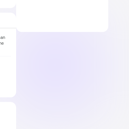
an 
e 