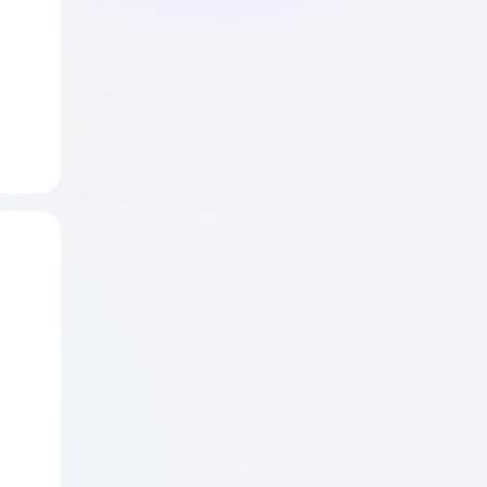
nk- 
on 