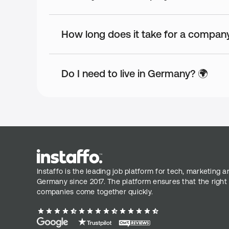
Free beverages
Bleibe hydratisiert und erfrischt. Bediene Dich den 
setzte es auf die Einkaufsliste!
How long does it take for a company
Permanent contract
Do I need to live in Germany? 🌍
Job ticket
Job bicycle
Stock Options
Canteen
Instaffo is the leading job platform for tech, marketing a
Germany since 2017. The platform ensures that the right
Well-Connected by Public Transport
companies come together quickly.
Additional Benefits