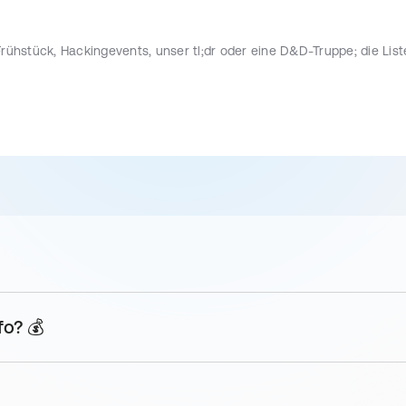
hstück, Hackingevents, unser tl;dr oder eine D&D-Truppe; die List
eten Dir die Vorteile einer geförderten Direktversicherung.
rne auf Deine Bedürfnisse an, denn Barrierefreiheit ist selbstverstän
n Essen in der Kantine oder bestellt auch mal Essen für das gesam
fo? 💰