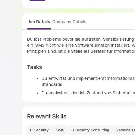
Job Details
Company Details
Du löst Probleme bevor sie auftreten. Sensibilisierung
ein ISMS nicht wie eine Software einfach installiert. 
Prinzipien sind, ist die Stelle als Berater für Informati
Tasks
Du entwirfst und implementierst Informationss
Standards
Du analysierst den Ist-Zustand von Sicherheits
Zielsetzung
Du führst Risikoanalysen zur Identifikation un
Relevant Skills
Du leitest Workshops, Schulungen und Sensibi
Du führst Audits und Security-Assessments zu
IT Security
ISMS
IT Security Consulting
Verschlüs
Du koordinierst die Umsetzung von Sicherhei