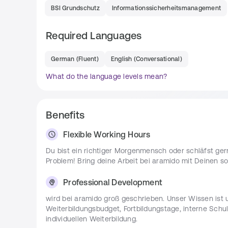
BSI Grundschutz
Informationssicherheitsmanagement
Requirements
Required Languages
Ein abgeschlossenes Studium der (Wirtschafts-) 
Wirtschaftswissenschaften oder ähnliches
German
(
Fluent
)
English
(
Conversational
)
Du verfügst über kundenorientiertes Denken 
What do the language levels mean?
Idealerweise hast du Kenntnisse von Normen u
Du beherrschst Standardsoftware wie beispiel
Benefits
Verlässlichkeit und Diskretion zeichnen Dich a
Du verfügst über verhandlungssichere Deutsch
Flexible Working Hours
Du bist ein richtiger Morgenmensch oder schläfst ge
Team
Problem! Bring deine Arbeit bei aramido mit Deinen so
Wir sind ein vielfältiges Team aus ca. 35 Mitarbeite
Professional Development
und Lösungsweisen. Uns ist gegenseitige Wertschätzung
Neugier und natürlich Spaß an unserer Arbeit sehr wi
wird bei aramido groß geschrieben. Unser Wissen ist 
Weiterentwicklung und fördern unserer Team, sodass wi
Weiterbildungsbudget, Fortbildungstage, interne Sc
gestalten.
individuellen Weiterbildung.