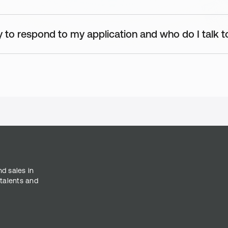
ganzen Tag an einer großen Auswahl an Getränken. Dir fehlt etwas? 
 to respond to my application and who do I talk t
nd sales in
 talents and