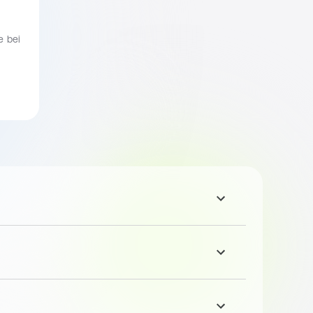
e bei
dlich
te