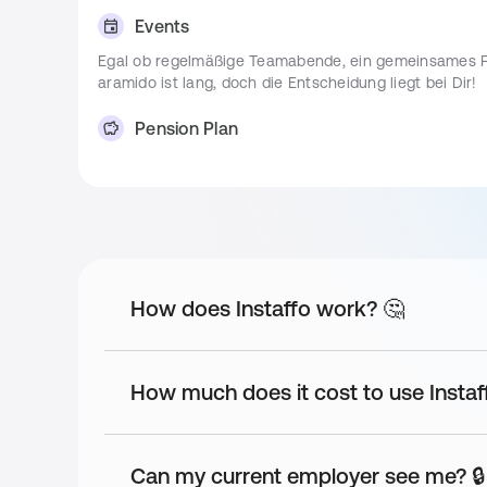
Events
Application Process
Egal ob regelmäßige Teamabende, ein gemeinsames Frü
Erster Call 📞
aramido ist lang, doch die Entscheidung liegt bei Dir!
Video-Interview 💻
Pension Plan
Fachliche Diskussion 💻
Wir unterstützen Dich bei deiner Altersvorsorge und bi
Bewerbungstag bei uns vor Ort 🏢
Accessibility
Wir unterstützen Vielfältigkeit. Sprich uns deshalb ge
nicht gleich frei von Barrieren.
How does Instaffo work? 🤔
Meals
Essen ist wichtig! - Deshalb bezuschusst aramido Dei
Team.
How much does it cost to use Instaf
Parking
Parke in unserer Tiefgarage mit E-Ladestation.
Can my current employer see me? 🔒