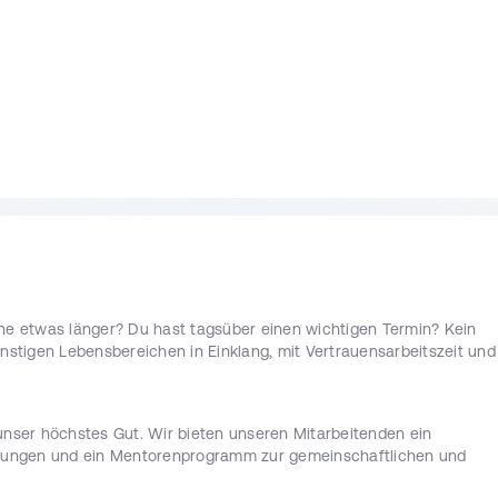
Informatik, Cyber Security, IT-Sicherheit, 
und Handeln
nd Best Practices im Bereich Informationssicherheit
sweise Linux, Windows, MS Office, LaTeX
us
- und gute Englischkenntnisse
rne etwas länger? Du hast tagsüber einen wichtigen Termin? Kein
nstigen Lebensbereichen in Einklang, mit Vertrauensarbeitszeit und
nden mit verschiedenen Werdegängen und somit unterschiedlichen De
, ein freundschaftliches Miteinander, Vertrauen, die richtige Porti
chtig. Wir legen großen Wert auf gemeinsame und individuelle 
unser höchstes Gut. Wir bieten unseren Mitarbeitenden ein
r unser volles Potenzial entfalten, um die Zukunft sicherer zu 
hulungen und ein Mentorenprogramm zur gemeinschaftlichen und