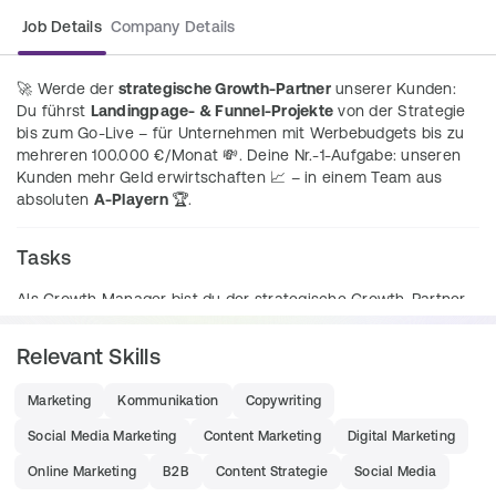
Job Details
Company Details
🚀 Werde der 
strategische Growth-Partner
 unserer Kunden: 
Du führst 
Landingpage- & Funnel-Projekte
 von der Strategie 
bis zum Go-Live – für Unternehmen mit Werbebudgets bis zu 
mehreren 100.000 €/Monat 💸. Deine Nr.-1-Aufgabe: unseren 
Kunden mehr Geld erwirtschaften 📈 – in einem Team aus 
absoluten 
A-Playern 
🏆.
Tasks
Als Growth Manager bist du der strategische Growth-Partner 
unserer Kunden – das Bindeglied zwischen Kunde und 
unserem Fulfillment-Team. Du baust keine Websites: Du 
Relevant Skills
entwickelst die Strategie, führst den Kunden und briefst unser 
Team, das für dich umsetzt. 🚀
Marketing
Kommunikation
Copywriting
💰 Deine Nr.-1-Aufgabe: 
Du erwirtschaftest unseren Kunden 
Social Media Marketing
Content Marketing
Digital Marketing
mehr Geld. Jede Strategie, jedes Briefing, jede Optimierung 
Online Marketing
B2B
Content Strategie
Social Media
zahlt darauf ein.