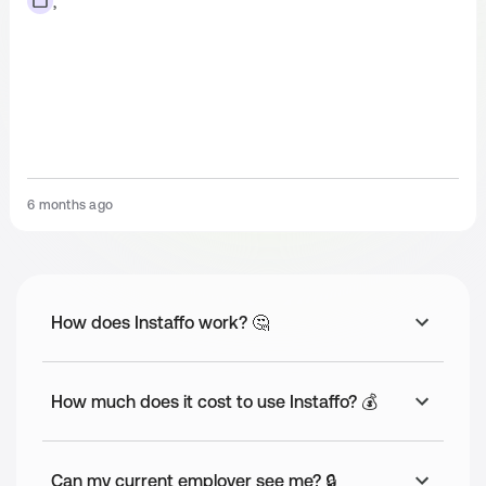
,
Zugang zu diversen Mitarbeiterangeboten über 
unser Corporate Benefits Portal
Unbefristetes Arbeitsverhältnis und attraktives 
Bonussystem
Application Process
Erster Call nach der Sichtung Deines Lebenslaufes,
6 months ago
für mögliche Rückfragen📞
Video-Interview über MS Teams 💻
Ein Probearbeitstag um das Team besser
kennenzulernen 🏢
How does Instaffo work? 🤔
How much does it cost to use Instaffo? 💰
Can my current employer see me? 🔒