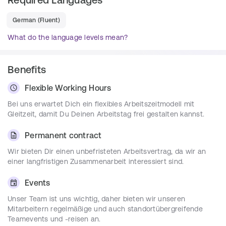
Du hältst Onlinepräsentationen zur Vorstellung 
German
(
Fluent
)
unseres Produktes
What do the language levels mean?
Betreuung der Kunden im gesamten Sales-Cycle 
bis hin zur Vertragsverhandlung
Zielgerichtete Beratung unserer Kunden über den 
Benefits
Einsatz von datango in Unternehmen
Flexible Working Hours
Requirements
Bei uns erwartet Dich ein flexibles Arbeitszeitmodell mit
Gleitzeit, damit Du Deinen Arbeitstag frei gestalten kannst.
Das solltest Du mitbringen:
Permanent contract
Starkes Interesse für Vertriebsthemen
Berufserfahrung im Vertrieb
Wir bieten Dir einen unbefristeten Arbeitsvertrag, da wir an
einer langfristigen Zusammenarbeit interessiert sind.
Vertriebstalent mit einem sicheren und
selbstbewussten Kommunikationsstil
Events
Analytisches und zuverlässiges Arbeiten, die
Fähigkeit schnell eigenständig Aufgaben zu
Unser Team ist uns wichtig, daher bieten wir unseren
übernehmen
Mitarbeitern regelmäßige und auch standortübergreifende
Teamevents und -reisen an.
Gute Kenntnisse in MS Outlook