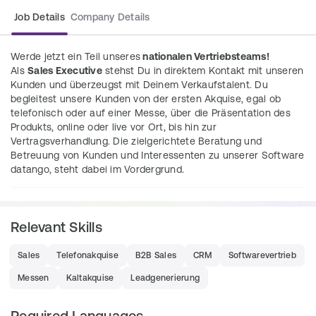
Job Details
Company Details
Werde jetzt ein Teil unseres
nationalen Vertriebsteams!
Als
Sales Executive
stehst Du in direktem Kontakt mit unseren
Kunden und überzeugst mit Deinem Verkaufstalent. Du
begleitest unsere Kunden von der ersten Akquise, egal ob
telefonisch oder auf einer Messe, über die Präsentation des
Produkts, online oder live vor Ort, bis hin zur
Vertragsverhandlung. Die zielgerichtete Beratung und
Betreuung von Kunden und Interessenten zu unserer Software
datango, steht dabei im Vordergrund.
Tasks
Relevant Skills
Deine Aufgaben werden sein:
Du stehst im direkten Kontakt mit unseren Kunden 
Sales
Telefonakquise
B2B Sales
CRM
Softwarevertrieb
und überzeugst mit Deinem Verkaufstalent
Messen
Kaltakquise
Leadgenerierung
Über diverse Kanäle akquirierst Du neue Kunden 
(z.B. telefonisch, auf Messen, über Social Media 
Required Languages
etc.)