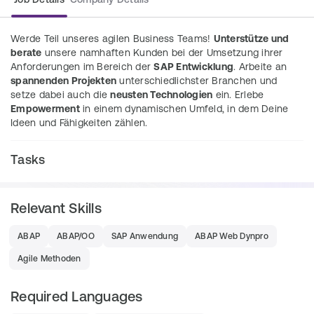
Werde Teil unseres agilen Business Teams! 
Unterstütze und 
berate
 unsere namhaften Kunden bei der Umsetzung ihrer 
Anforderungen im Bereich der 
SAP Entwicklung
. Arbeite an 
spannenden Projekten
 unterschiedlichster Branchen und 
setze dabei auch die 
neusten Technologien
 ein. Erlebe 
Empowerment
 in einem dynamischen Umfeld, in dem Deine 
Ideen und Fähigkeiten zählen.
Tasks
Du entwickelst und erweiterst die kundeneigenen 
SAP Anwendungen oder auch den SAP Standard
Relevant Skills
Du konzipierst Lösungen im Team 
ABAP
ABAP/OO
SAP Anwendung
ABAP Web Dynpro
Du erstellst DV-Konzepte und setzt diese 
gemeinsam mit dem Team um 
Agile Methoden
Du analysierst Systemverhalten 
Required Languages