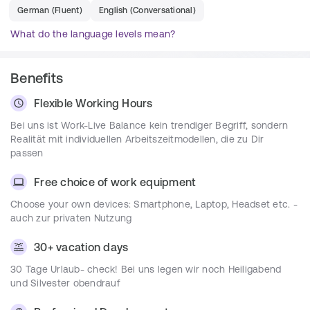
Requirements
German
(
Fluent
)
English
(
Conversational
)
Erfahrung in der SAP-Anwendungsentwicklung im 
What do the language levels mean?
ABAP und ABAP OO, sowie Verständnis des SAP 
Standards
Schnittstellen Technologien (ALE, IDOC,PI, REST)
Benefits
Kenntnisse im Design und Entwicklung neuer 
Flexible Working Hours
Applikationen
Bei uns ist Work-Live Balance kein trendiger Begriff, sondern
Freude an lösungsorientierter Kommunikation mit 
Realität mit individuellen Arbeitszeitmodellen, die zu Dir
Kunden und dem Team
passen
Analytisches Denken und eine systematische 
Arbeitsweise
Free choice of work equipment
Freude am Arbeiten im Team und auf 
Choose your own devices: Smartphone, Laptop, Headset etc. -
eigenverantwortlicher Basis
auch zur privaten Nutzung
Nice to have, aber keine Voraussetzung: Erste 
Erfahrung in S/4HANA, SAPUI5, CDS, BTP
30+ vacation days
30 Tage Urlaub- check! Bei uns legen wir noch Heiligabend
Team
und Silvester obendrauf
Unsere Teams bestehen nicht nur aus netten Kolleg*innen, 