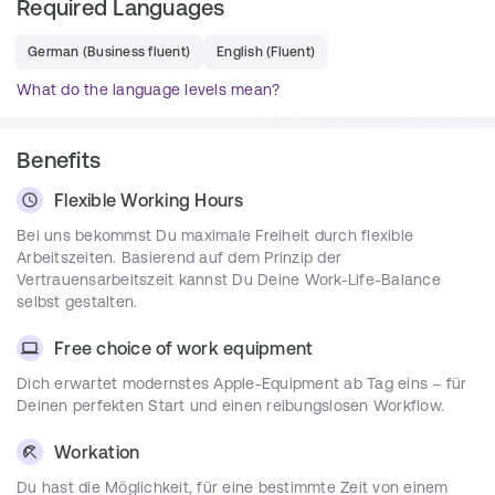
Required Languages
Ausschreibungen und Partnerschaften. Du agierst 
im Tandem mit Sales Development 
Representatives, die bei der Lead-Qualifizierung 
German
(
Business fluent
)
English
(
Fluent
)
unterstützen. 
What do the language levels mean?
Kundenpräsentationen:
 Du führst Video- und On-
Site Termine sowie Veranstaltungen durch.
Benefits
Langfristige Kundenbeziehungen:
 Du pflegst 
nachhaltige Beziehungen und stellst eine 
Flexible Working Hours
erfolgreiche Projektierung unseres Systems sicher.
Mentoring:
 Du unterstützt und coachst die Junior 
Bei uns bekommst Du maximale Freiheit durch flexible
Account Executives im Team, indem Du Dein 
Arbeitszeiten. Basierend auf dem Prinzip der
Wissen und Deine Erfahrung weitergibst.
Vertrauensarbeitszeit kannst Du Deine Work-Life-Balance
selbst gestalten.
Enge Zusammenarbeit:
 Du arbeitest eng mit 
Deinen Kolleg:innen aus Sales, 
Free choice of work equipment
Projektmanagement, CRM und Tech zusammen.
Dich erwartet modernstes Apple-Equipment ab Tag eins – für
Deinen perfekten Start und einen reibungslosen Workflow.
Requirements
Workation
Mindestens 4 Jahre 
Vertriebserfahrung:
 Idealerweise im SaaS-Umfeld.
Du hast die Möglichkeit, für eine bestimmte Zeit von einem