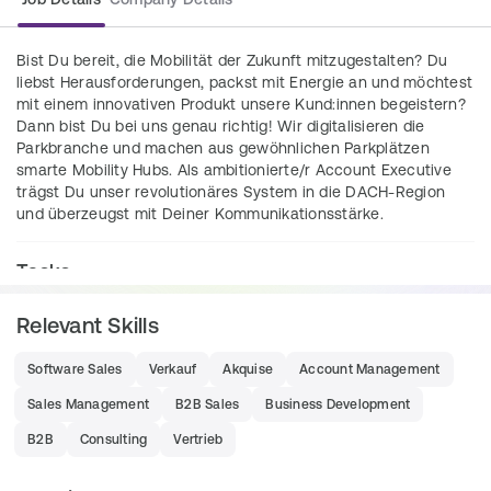
Bist Du bereit, die Mobilität der Zukunft mitzugestalten? Du 
liebst Herausforderungen, packst mit Energie an und möchtest 
mit einem innovativen Produkt unsere Kund:innen begeistern? 
Dann bist Du bei uns genau richtig! Wir digitalisieren die 
Parkbranche und machen aus gewöhnlichen Parkplätzen 
smarte Mobility Hubs. Als ambitionierte/r Account Executive 
trägst Du unser revolutionäres System in die DACH-Region 
und überzeugst mit Deiner Kommunikationsstärke.
Tasks
Markenbekanntheit steigern:
 Du treibst die 
Relevant Skills
Skalierung unseres innovativen Produkts in der 
DACH-Region voran.
Software Sales
Verkauf
Akquise
Account Management
Erfolgreiche Vertragsabschlüsse:
 Du begleitest 
Sales Management
B2B Sales
Business Development
Geschäftskund:innen von der ersten Beratung bis 
hin zum Vertragsabschluss und bist 
B2B
Consulting
Vertrieb
Ansprechpartner:in für alle Themen rund um 
Parken, Mobilität, technische Planung, Verträge, 