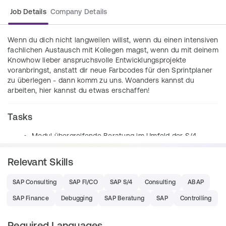
Job Details
Company Details
Wenn du dich nicht langweilen willst, wenn du einen intensiven 
fachlichen Austausch mit Kollegen magst, wenn du mit deinem 
Knowhow lieber anspruchsvolle Entwicklungsprojekte 
voranbringst, anstatt dir neue Farbcodes für den Sprintplaner 
zu überlegen - dann komm zu uns. Woanders kannst du 
arbeiten, hier kannst du etwas erschaffen!
Tasks
Modul übergreifende Beratung im Umfeld der S/4 
Logistik Module
Relevant Skills
Analyse, Konzeption und 
Modellierung/Implementierung von E2E Prozessen
SAP Consulting
SAP FI/CO
SAP S/4
Consulting
ABAP
Mitarbeit und Übernahme von Verantwortung in 
Optimierungs- und S/4-Migrationsprojekten
SAP Finance
Debugging
SAP Beratung
SAP
Controlling
Als Experte in einem oder mehreren 
Logistikmodulen gelingt dir der deep dive beim 
Required Languages