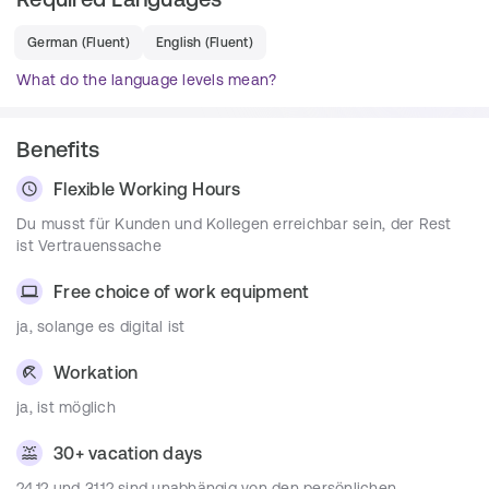
Kunden
Du bist in der Lage, kreativ und souverän 
German
(
Fluent
)
English
(
Fluent
)
Lösungskonzepte zu erstellen
What do the language levels mean?
Requirements
Benefits
Du hast mindestens 3-4 Jahre Erfahrung als SAP 
FI/CO Berater
Flexible Working Hours
Du kannst beraten und dich schnell in neue 
Du musst für Kunden und Kollegen erreichbar sein, der Rest
Themen einarbeiten
ist Vertrauenssache
Du suchst nach wechselnden Herausforderungen 
Free choice of work equipment
& Technologien?
Du hast evtl. ABAP oder Debugging Kenntnisse?
ja, solange es digital ist
Workation
Team
ja, ist möglich
Du arbeitest kollaborativ, kooperativ, agil, offen und respektvoll 
mit mehr als 40 IT-Experten aus den unterschiedlichsten 
30+ vacation days
Disziplinen und Schwerpunkten zusammen. Das sind mehr als 
24.12 und 31.12 sind unabhängig von den persönlichen