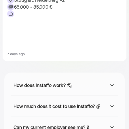
Stuttgart, Heidelberg +2
eigene Parkplätze entweder direkt an den Büros oder in
65,000 - 85,000 €
unmittelbarer Nähe
Free beverages
Klar, was sonst
Additional Benefits
Ausgleich außerordentlicher Reisezeiten Sabatticals Bonus-
7 days ago
Zahlungen
How does Instaffo work? 🤔
How much does it cost to use Instaffo? 💰
Can my current employer see me? 🔒