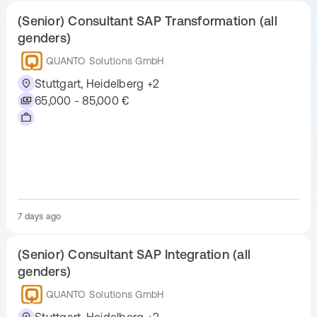
Events
(Senior) Consultant SAP Transformation (all
genders)
Wir feiern gerne und ausgiebig - unternehmensweit und in den
Teams
QUANTO Solutions GmbH
Pension Plan
Stuttgart, Heidelberg +2
65,000 - 85,000 €
Ja, mit einem sehr guten Partner
Mobile Phone
Iphone oder Android - wie Du willst
Company Car
Generell ja, muss aber auch beruflich notwendig sein
7 days ago
Well-Connected by Public Transport
(Senior) Consultant SAP Integration (all
Die Büros liegen in wenigen Minuten Entfernung von S- und U-
genders)
Bahn Haltestellen
QUANTO Solutions GmbH
Parking