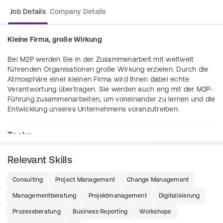
Job Details
Company Details
Kleine Firma, große Wirkung
Bei M2P werden Sie in der Zusammenarbeit mit weltweit 
führenden Organisationen große Wirkung erzielen. Durch die 
Atmosphäre einer kleinen Firma wird Ihnen dabei echte 
Verantwortung übertragen. Sie werden auch eng mit der M2P-
Führung zusammenarbeiten, um voneinander zu lernen und die 
Entwicklung unseres Unternehmens voranzutreiben. 
Tasks
Unterstützen Sie unser Frankfurter Team im Einsatz auf 
Relevant Skills
spannenden Projekten im Travel-, Transport- und 
Logistikumfeld:
Consulting
Project Management
Change Management
Managementberatung
Projektmanagement
Digitalisierung
Verantwortung als Teilprojektleiter übernehmen, 
indem Sie Juniors selbstständig führen und 
Prozessberatung
Business Reporting
Workshops
coachen und einen eigenen Schwerpunkt bei der 