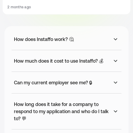
Systemen und Finance-Prozessen
2 months ago
Du verfügst über fundierte Kenntnisse in 
Budgetierung, Forecasting und Finanzplanung
Du bist sicher im Umgang mit Controlling- und 
Accounting-Tools (Excel/Google Sheets, Power BI 
oder ähnliche BI-Tools, Accounting-Software)
How does Instaffo work? 🤔
Du arbeitest hands-on und übernimmst 
Verantwortung für operative Themen
Du hast ein starkes analytisches Denkvermögen 
How much does it cost to use Instaffo? 💰
und kannst Zahlen in klare Insights übersetzen
Nice-to-have
Du bringst Erfahrung mit Finanzierungsrunden mit
Can my current employer see me? 🔒
Du hast Kenntnisse in der Fördermittelakquise
Du hast bereits Finance-Systeme implementiert
How long does it take for a company to
Du verfügst über Grundkenntnisse in Corporate 
respond to my application and who do I talk
Governance, Gesellschafts- und Vertragsrecht
to? 💬
Team