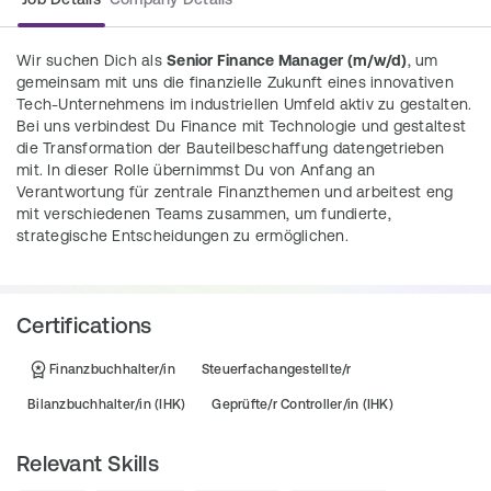
Wir suchen Dich als 
Senior Finance Manager (m/w/d)
, um 
gemeinsam mit uns die finanzielle Zukunft eines innovativen 
Tech-Unternehmens im industriellen Umfeld aktiv zu gestalten. 
Bei uns verbindest Du Finance mit Technologie und gestaltest 
die Transformation der Bauteilbeschaffung datengetrieben 
mit. In dieser Rolle übernimmst Du von Anfang an 
Verantwortung für zentrale Finanzthemen und arbeitest eng 
mit verschiedenen Teams zusammen, um fundierte, 
strategische Entscheidungen zu ermöglichen. 
Dabei bieten wir Dir maximale Flexibilität: Du kannst remote 
arbeiten oder von einem unserer Offices aus.
Certifications
Gestalte mit uns nachhaltige Strukturen, treibe datenbasierte 
Entscheidungen voran und werde Teil eines 
Finanzbuchhalter/in
Steuerfachangestellte/r
wachstumsstarken, innovativen Tech-Unternehmens.
Bilanzbuchhalter/in (IHK)
Geprüfte/r Controller/in (IHK)
Tasks
Relevant Skills
Reporting & Controlling