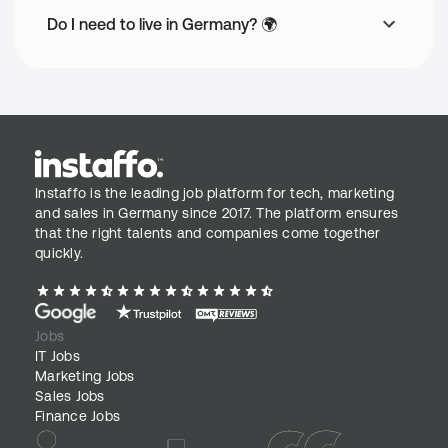
Do I need to live in Germany? 🌍
PartSpace ist ein Team aus aktuell rund 50 klugen Köpfen, die 
mit Leidenschaft, technischer Tiefe und Innovationsgeist 
daran arbeiten, die industrielle Wertschöpfung zu 
transformieren. Unser Hauptsitz liegt im niederbayerischen 
Deggendorf und in Nürnberg schlägt das Herz unserer AI-Unit.
Wir sind ein Tech-Unternehmen mit klarer Vision, aber ohne 
Allüren. Bei uns trifft ein moderner Tech-Stack auf Hands-on-
Mentalität, klare Architektur auf Eigenverantwortung und 
Instaffo is the leading job platform for tech, marketing
Agilität auf echte Verbundenheit. Wir denken in Lösungen und 
and sales in Germany since 2017. The platform ensures
lieben sauberen Code genauso sehr wie eine gscheide 
that the right talents and companies come together
Brotzeit.
quickly.
Application Process
Erster Call 📞
Jobs
IT Jobs
Video-Interview 💻
Marketing Jobs
Triff das Team 🏢
Sales Jobs
Finance Jobs