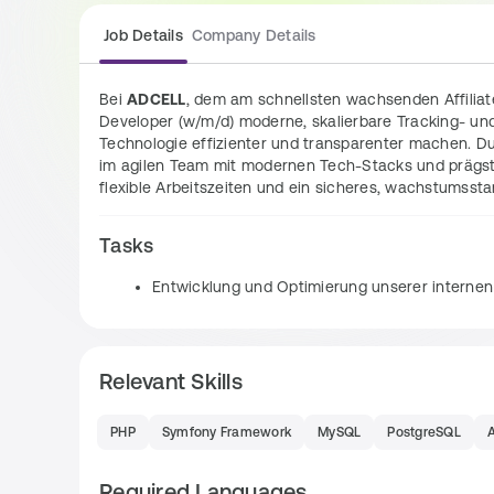
Job Details
Company Details
Bei 
ADCELL
, dem am schnellsten wachsenden Affiliat
Developer (w/m/d) moderne, skalierbare Tracking- und
Technologie effizienter und transparenter machen. Du 
im agilen Team mit modernen Tech-Stacks und prägst a
flexible Arbeitszeiten und ein sicheres, wachstumssta
Tasks
Entwicklung und Optimierung unserer intern
Technische Verantwortung für Architekturent
Produktmanagement und Geschäftsleitung
Aufbau und Weiterentwicklung von hochverfüg
Relevant Skills
Design und Optimierung bestehender Datenbank
PHP
Symfony Framework
MySQL
PostgreSQL
Requirements
Required Languages