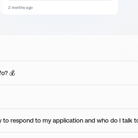
2 months ago
 TrueFruits Smoothies, Eis und Müsli sowie diversen Kaffee Speziali
stag :)
fo? 💰
 to respond to my application and who do I talk t