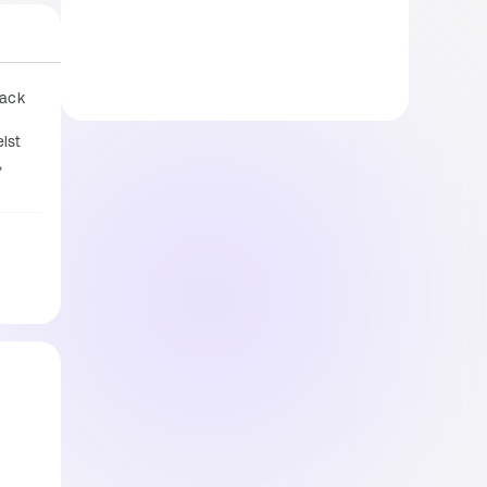
ack 
st 
 