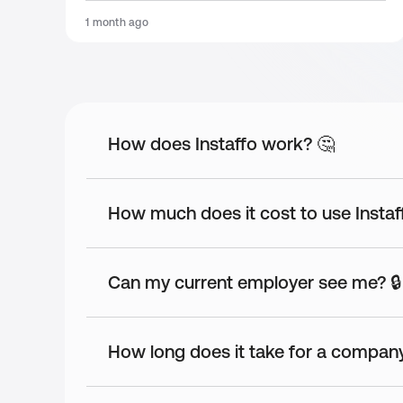
Free beverages
1 month ago
Für das leibliche Wohl wird gesorgt mit frischem Obst,
Additional Benefits
Du erhältst an Deinem Geburtstag einen Sonderurlaub
How does Instaffo work? 🤔
How much does it cost to use Instaf
Can my current employer see me? 🔒
How long does it take for a company