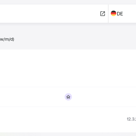
DE
(w/m/d)
12.3