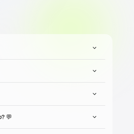
täten.
o? 💬