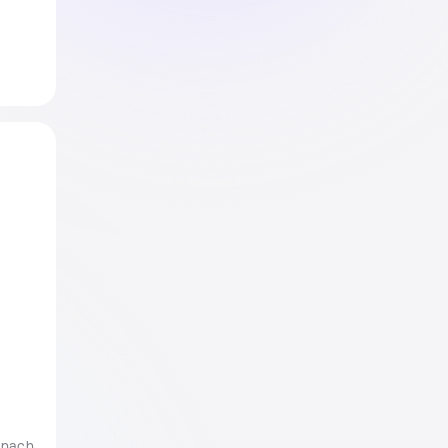
zen 
t und 
hien, 
 nach