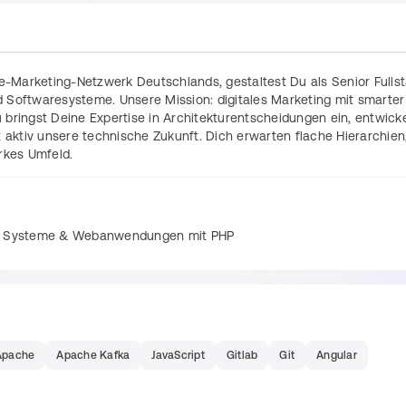
e-Marketing-Netzwerk Deutschlands, gestaltest Du als Senior Fullst
 Softwaresysteme. Unsere Mission: digitales Marketing mit smarter 
bringst Deine Expertise in Architekturentscheidungen ein, entwickel
ktiv unsere technische Zukunft. Dich erwarten flache Hierarchien,
rkes Umfeld.
en Systeme & Webanwendungen mit PHP
scheidungen und Code-Qualität in enger Zusammenarbeit mit 
baren, skalierbaren und event-gesteuerten Systemen
en hinsichtlich Performance, Skalierbarkeit und Sicherheit
Apache
Apache Kafka
JavaScript
Gitlab
Git
Angular