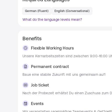
Mehrjährige Erfahrung in der Softwareentwick
Fundierte Kenntnisse in PHP (objektorientiert
German
(
Fluent
)
English
(
Conversational
)
Erfahrung mit verteilten Datenbanksystemen
What do the language levels mean?
Cassandra)
Kenntnisse in JavaScript & Angular für perfor
Deutsch C1, Englisch fließend
Benefits
Flexible Working Hours
Team
Unsere Kernarbeitszeiten sind zwischen 9:00-16:00 Uhr
Bei 
ADCELL
 arbeitest Du in einem 6-köpfigen, erfahre
auf eine 
Office-First-Kultur
, die spontane Zusammenar
Permanent contract
Unsere Entwickler kommen aus den Bereichen Fullsta
Baue eine stabile Zukunft mit uns gemeinsam auf!
der Geschäftsleitung zusammen. Wir nutzen 
Kanban
sauberen Code
, und treffen technische Entscheidunge
Job ticket
offener Feedbackkultur und Raum für eigene Ideen – k
Nach der Probezeit erhältst Du einen Zuschuss zum D
Application Process
Events
Reiche Deine Bewerbung ein.
Wir veranstalten regelmäßige Teamevents & Get2geth