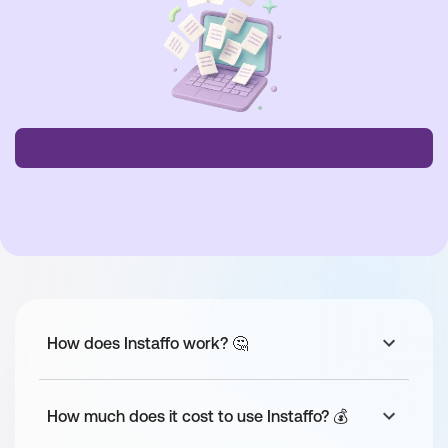
darauf ein - das beweist auch unser Kununu Score von 4,9 in 
der Mitarbeiterbewertung.
Tasks
Du arbeitest bei uns “
Full Stack
”, 
d.h.
 von Frontend 
über Backend und Datenbanken bis hin zur Cloud 
Infrastruktur ist bei uns alles geboten
Du übernimmst Aufgaben mit dem Fokus auf 
TDD, 
Clean Code, Continuous Delivery
 und anderen 
modernen Softwareentwicklungs-Praktiken - 
z.B.
für unsere aktuelle App “Deep Clone for Jira”
Du evaluierst neue 
Cloud-Technologien
 für unser 
Unternehmen und gibst Dein Wissen an unser 
Team weiter
How does Instaffo work? 🤔
Du beteiligst Dich an unseren 
Code Reviews
, bei 
denen wir 100% unserer Commits reviewen
Du arbeitest mit dem 
aktuellen Technologiestack
: 
How much does it cost to use Instaffo? 💰
Java 21, 
Vue.js
 3, TypeScript, DynamoDB, Docker 
und AWS