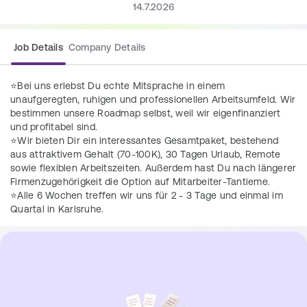
14.7.2026
Job Details
Company Details
⭐Bei uns erlebst Du echte Mitsprache in einem 
unaufgeregten, ruhigen und professionellen Arbeitsumfeld. Wir 
bestimmen unsere Roadmap selbst, weil wir eigenfinanziert 
und profitabel sind. 
⭐Wir bieten Dir ein interessantes Gesamtpaket, bestehend 
aus attraktivem Gehalt (70-100K), 30 Tagen Urlaub, Remote 
sowie flexiblen Arbeitszeiten. Außerdem hast Du nach längerer 
Firmenzugehörigkeit die Option auf Mitarbeiter-Tantieme. 
⭐Alle 6 Wochen treffen wir uns für 2 - 3 Tage und einmal im 
Quartal in Karlsruhe.
⭐Eine gesunde Work-Life-Balance ist uns sehr wichtig. Crunch 
Time gibt es bei uns nicht und Du kannst auch in Teilzeit 
arbeiten (mind. 80%).
⭐Weil für uns soziale Verantwortung wichtig ist, spenden wir 
15% unseres Gewinns an gemeinnützige Organisationen. 
⭐Im Zweifel steht bei uns der Spaß am Job an Prio 1 - ein tolles 
Team, ein cooles Büro sowie gemeinsame Events zahlen 