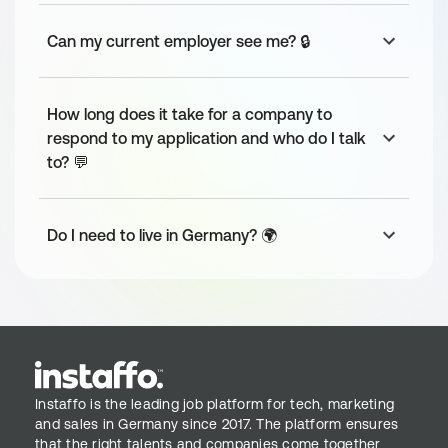
Can my current employer see me? 🔒
Requirements
Du bringst ca. 5 Jahre Berufserfahrung in der 
objektorientierten Programmierung
How long does it take for a company to
respond to my application and who do I talk
Du zeichnest Dich aus durch Deine Neugier und 
Leidenschaft fürs Programmieren
to? 💬
Du bist voller Motivation im “
Full Stack
” zu 
arbeiten: von Frontend, Backend, Infrastruktur, bis 
hin zu Open Source Contributions arbeitest Du 
Do I need to live in Germany? 🌍
Dich schnell und selbstständig in neue Themen ein
Du hast ein hohes Interesse an 
Produktentwicklung, testgetriebener Entwicklung, 
Cloud Infrastruktur und modernen Web 
Architekturen
Darüber hinaus bist Du fit in Englisch
Deine Deutschkenntnisse entsprechen mind. B2, 
Instaffo is the leading job platform for tech, marketing
da unsere komplette 
and sales in Germany since 2017. The platform ensures
Unternehmenskommunikation auf Deutsch 
that the right talents and companies come together