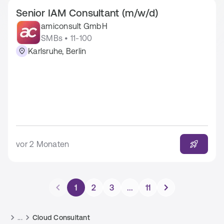
Senior IAM Consultant (m/w/d)
amiconsult GmbH
SMBs • 11-100
Karlsruhe, Berlin
vor 2 Monaten
1
2
3
...
11
...
Cloud Consultant