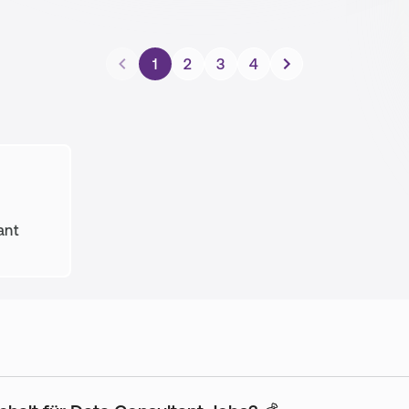
1
2
3
4
ant