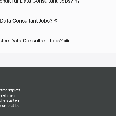
ehalt für Data Consultant-Jobs? 💰
 Data Consultant Jobs? ⚙️
ten Data Consultant Jobs? 💼
ntmarktplatz.
ternehmen
che starten
men erst bei